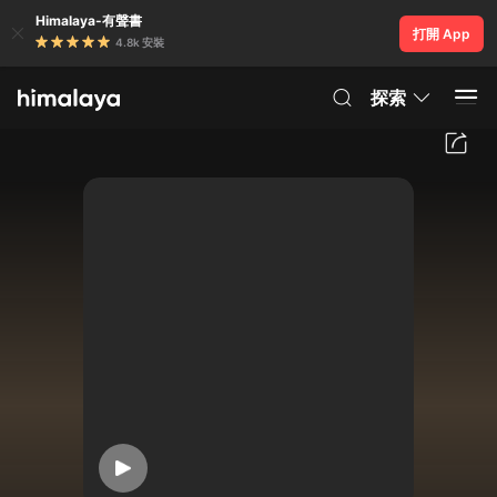
Himalaya-有聲書
打開 App
4.8k 安裝
探索