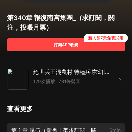
第340章 報復南宮集團_（求訂閱，關
注，投喂月票）
新人領7天免費試用
打開APP收聽
絕世兵王混農村∣特種兵∣玄幻∣兵王∣熱血∣都市∣逆襲∣傳承∣AI多播
129次播放
781條聲音
查看更多
第 1 章 退伍（新書上架求訂閱、關注、投喂月票）
6min