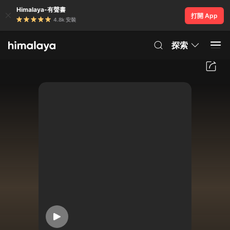
Himalaya-有聲書
打開 App
4.8k 安裝
探索