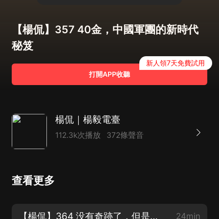
【楊侃】357 40金，中國軍團的新時代
秘笈
新人領7天免費試用
打開APP收聽
楊侃｜楊毅電臺
112.3k次播放
372條聲音
查看更多
【楊侃】364 没有奇跡了，但是還有馬家軍
24min