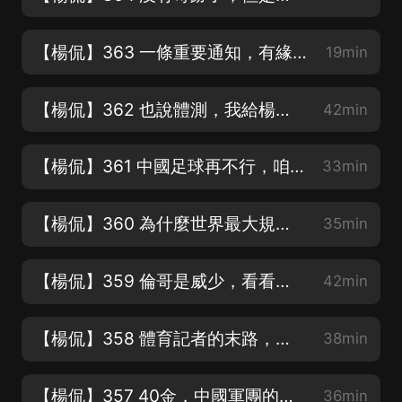
【楊侃】363 一條重要通知，有緣江湖再見
19min
【楊侃】362 也說體測，我給楊政加個油
42min
【楊侃】361 中國足球再不行，咱們也不能認慫
33min
【楊侃】360 為什麼世界最大規模的女籃聯賽，還要繼續擴軍？
35min
【楊侃】359 倫哥是威少，看看誰是湖人
42min
【楊侃】358 體育記者的末路，全紅嬋的歸宿
38min
【楊侃】357 40金，中國軍團的新時代秘笈
36min