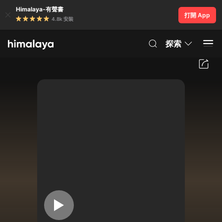
Himalaya-有聲書
打開 App
4.8k 安裝
探索