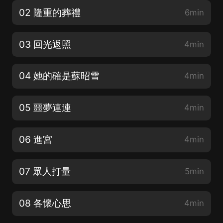
02 隆重的葬禮
6min
03 回光返照
4min
04 她的確是蘇昭雪
4min
05 噩夢連連
4min
06 進宮
4min
07 眾人打量
5min
08 各懷心思
4min