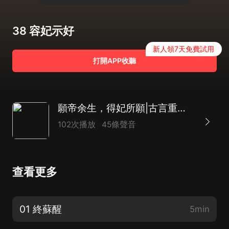
38 容妃示好
新人領7天免費試用
打開APP收聽
願帝余生，得妃所願|古言重生|多播
102次播放
45條聲音
查看更多
01 終蘇醒
5min