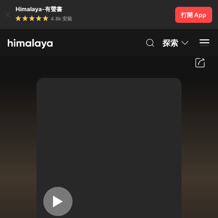
Himalaya-有聲書
打開 App
4.8k 安裝
探索