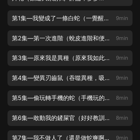
第1集—我變成了一條白蛇（一覺醒來成了一條小白蛇）
9min
第2集—第一次進階（蛻皮進階和便秘差不多？）
9min
第3集—原來我是異種（原來我如此的與眾不同）
9min
第4集—變異刃齒鼠（吞噬異種，吸收技能）
9min
第5集—偷玩轉手機的蛇（手機玩的倍兒溜的小白蛇）
8min
第6集—敢動我的鏟屎官（好好教訓下你這個不要臉的）
8min
第7集—我不做人了（還是做蛇爽啊）
9min