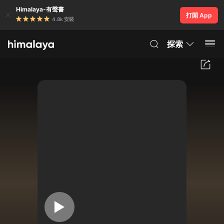
Himalaya-有聲書
打開 App
4.8k 安裝
探索