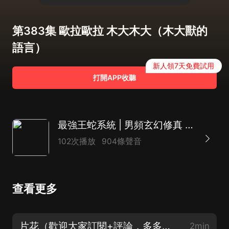
第383集 歐拉歐拉 木大木大（木大獸的
語言）
新人領7天免費試用
打開APP收聽
最強王蛇系統 | 男頻玄幻修真 | 無敵系統爽文 | 爆笑
102次播放
904條聲音
查看更多
片花（歡迎大家訂閱+評論，多多投送月票喲，每月月票榜前三名可以獲得喜馬月卡一張）
2min