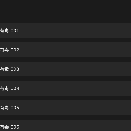
灰姑娘音樂
郭德綱於謙相聲全集
德雲社郭德綱相聲VIP
毒 001
安全警長啦咘啦哆·假期篇|新篇章加
更|寶寶巴士故事
毒 002
寶寶巴士
凡人修仙傳|楊洋主演影視原著|薑廣
濤配音多播版本
毒 003
光合積木
毒 004
摸金天師【第一季】（紫襟演播）
有聲的紫襟
毒 005
無敵六皇子|爆笑穿越|無敵流皇子|安
燃領銜有聲小說
安燃
毒 006