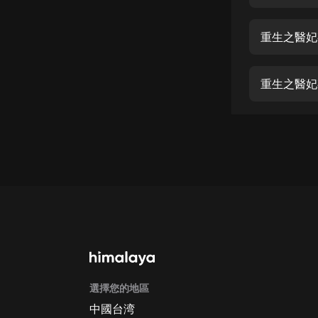
經典名著
人物傳記
重生之醫妃有
電影
生活
重生之醫妃有
英語
日語
課程
少兒教育
二次元
教育培訓
IT科技
選擇您的地區
汽車
中國台湾