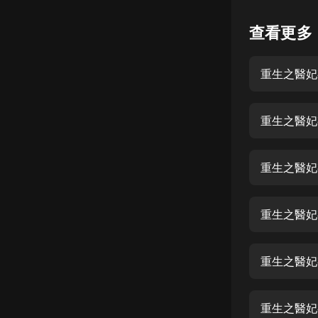
懸疑
查看更多
科幻
重生之醫妃有
好書精講
外語
重生之醫妃有
耽美
認知思維
重生之醫妃有
人文
音樂
重生之醫妃有
粵語
重生之醫妃有
頭條
娛樂
重生之醫妃有