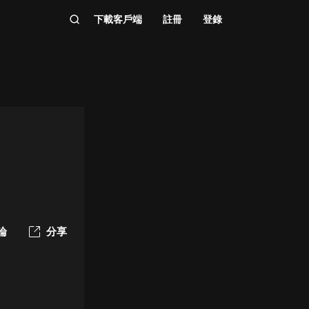
下載客戶端
註冊
登錄
論
分享