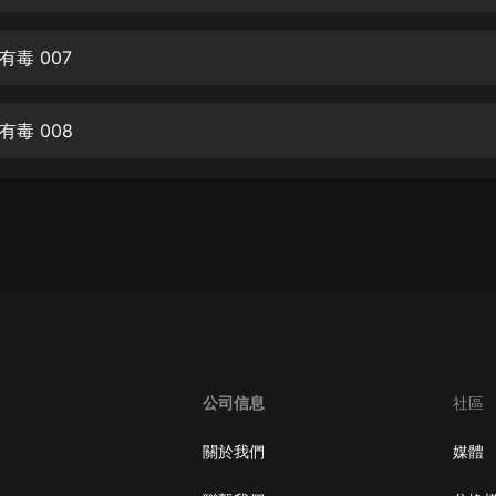
生命科學篇1-2·猴子警長科學探案記|
寶寶巴士科普
寶寶巴士
毒 007
【新民間劇場】我的老千江湖｜ 有聲
的紫襟｜ 魔幻千手
毒 008
有聲的紫襟
《夜色鋼琴曲》
夜色鋼琴曲趙海洋
太荒吞天訣丨熱血玄幻丨紫襟領銜有
聲劇
有聲的紫襟
嫡女貴嫁 | 一刀蘇蘇團隊制作 | 古言
宮鬥重生爽文 多人有聲劇
公司信息
社區
一刀蘇蘇
中國大案紀實 | 每日一驚案！真實案
關於我們
媒體
件恐怖刑偵尚文
大舌頭尚文