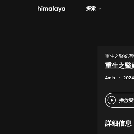
探索
全部
小說
個人成長
重生之醫妃有毒
相聲評書
重生之醫妃
兒童
4min
2024
歷史
情感治愈
播放聲
健康養生
商業財經
詳細信息
廣播劇