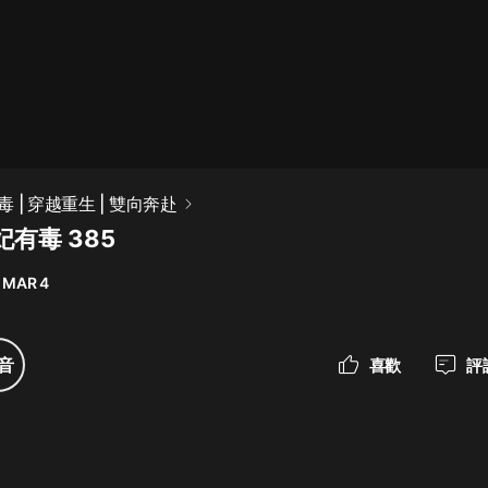
最佳女婿｜都市異能多人有聲劇｜一
種侃侃｜有聲小說
一種侃侃
米小圈上學記:一二三年級 | 暢銷出版
 | 穿越重生 | 雙向奔赴
物
有毒 385
米小圈
 MAR 4
破壞者聯盟篇1-4季·猴子警長科學探
案記|寶寶巴士
寶寶巴士
音
喜歡
評
大奉打更人丨頭陀淵領銜多人有聲
劇|暢聽全集|王鶴棣、田曦薇主演影
視劇原著|賣報小郎君
頭陀淵講故事
總有這樣的歌只想一個人聽