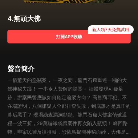
4.無頭大佛
新人領7天免費試用
打開APP收聽
聲音簡介
一樁驚天的盜竊案， 一夜之間，龍門石窟重達一噸的大
佛神秘失蹤！ 一串令人費解的謎團！ 牆體發現可疑足
跡，辦案民警應該如何確定追蹤方向？ 高智商罪犯、不
在場證明，八個嫌疑人全部排查失敗，到底誰才是真正的
幕后黑手？ 現場勘查漏洞頻頻、龍門石窟大佛案偵破過
程一波三折，29萬編織袋讓案件再次陷入瓶頸！ 峰回路
轉，辦案民警反復推敲，恐怖鳥揭開神秘面紗，大佛是否