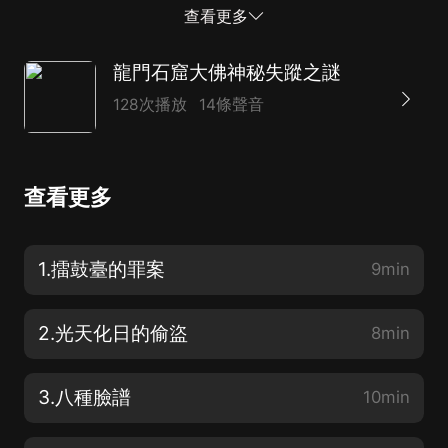
能夠完璧歸趙？ 龍門石窟大佛神秘失蹤案，馬上為你揭
查看更多
曉！
龍門石窟大佛神秘失蹤之謎
128次播放
14條聲音
查看更多
1.擂鼓臺的罪案
9min
2.光天化日的偷盜
8min
3.八種臉譜
10min