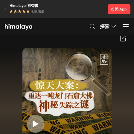
Himalaya-有聲書
打開 App
4.8k 安裝
探索