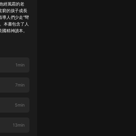
飽經風霜的老
貧窮的孩子成長
導人們少走“彎
。本書包含了人
美國精神讀本。
1min
7min
5min
13min