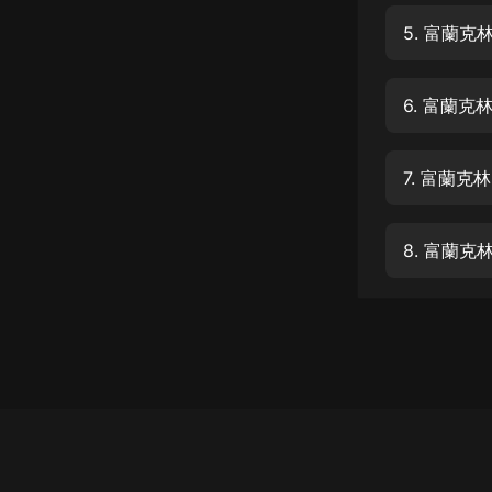
經典名著
5. 富蘭
人物傳記
電影
6. 富蘭
生活
英語
7. 富蘭
日語
8. 富蘭
課程
少兒教育
二次元
教育培訓
IT科技
汽車