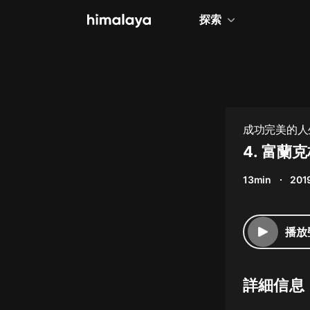
探索
全部
小說
個人成長
成功完美的人
相聲評書
4. 富蘭
兒童
13min
201
歷史
情感治愈
播放
健康養生
商業財經
詳細信息
廣播劇