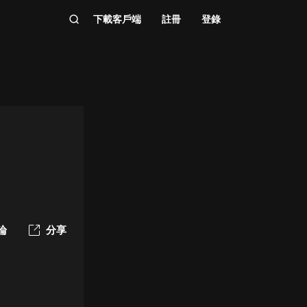
下載客戶端
註冊
登錄
論
分享