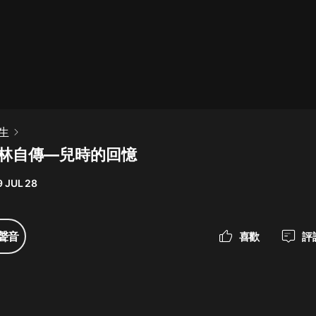
最佳女婿｜都市異能多人有聲劇｜一
種侃侃｜有聲小說
一種侃侃
米小圈上學記:一二三年級 | 暢銷出版
生
物
克林自傳—兒時的回憶
米小圈
9 JUL 28
破壞者聯盟篇1-4季·猴子警長科學探
案記|寶寶巴士
寶寶巴士
聲音
喜歡
評
大奉打更人丨頭陀淵領銜多人有聲
劇|暢聽全集|王鶴棣、田曦薇主演影
視劇原著|賣報小郎君
頭陀淵講故事
總有這樣的歌只想一個人聽