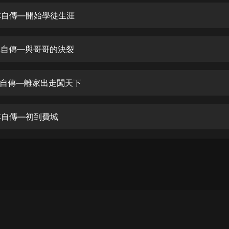
生命科學篇1-2·猴子警長科學探案記|
寶寶巴士科普
克林自傳—開始學徒生涯
寶寶巴士
【新民間劇場】我的老千江湖｜ 有聲
克林自傳—與哥哥的決裂
的紫襟｜ 魔幻千手
有聲的紫襟
克林自傳—離家出走闖天下
《夜色鋼琴曲》
夜色鋼琴曲趙海洋
克林自傳—初到費城
太荒吞天訣丨熱血玄幻丨紫襟領銜有
聲劇
有聲的紫襟
嫡女貴嫁 | 一刀蘇蘇團隊制作 | 古言
宮鬥重生爽文 多人有聲劇
一刀蘇蘇
中國大案紀實 | 每日一驚案！真實案
件恐怖刑偵尚文
大舌頭尚文