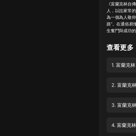
《富蘭克林自傳
懸疑
人，以拉家常的
為一個為人敬仰
科幻
路”。在通俗易
生奮鬥與成功的
好書精講
外語
查看更多
耽美
1. 富蘭克
認知思維
人文
2. 富蘭
音樂
粵語
3. 富蘭
頭條
娛樂
4. 富蘭