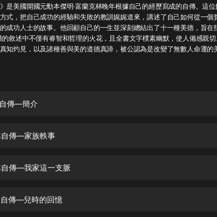
灰姑娘音樂
》是美國開國元勳本傑明·富蘭克林晚年根據自己的經歷寫成的自傳。這位
方式，把自己成功的經驗和失敗的教訓娓娓道來，講述了自己如何從一個
的成功人士的故事。他回顧自己的一生並深刻總結出了十一種美德，旨在指
郭德綱於謙相聲全集
懂的敘述中不僅有睿智和哲理的火花，且全書文字樸素幽默，使人備感親切
德雲社郭德綱相聲VIP
真知灼見，以及諸種善與美的道德真諦，被公認為是改變了無數人命運的
安全警長啦咘啦哆·假期篇|新篇章加
更|寶寶巴士故事
寶寶巴士
林自傳—簡介
凡人修仙傳|楊洋主演影視原著|薑廣
濤配音多播版本
光合積木
克林自傳—家族軼事
摸金天師【第一季】（紫襟演播）
有聲的紫襟
克林自傳—我家這一支脈
無敵六皇子|爆笑穿越|無敵流皇子|安
燃領銜有聲小說
克林自傳—兒時的回憶
安燃