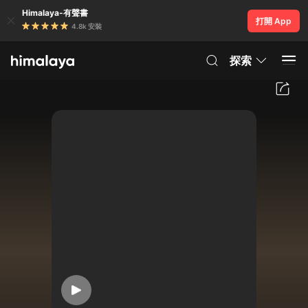
Himalaya-有聲書
打開 App
4.8k 安裝
探索