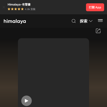
Himalaya-有聲書
打開 App
4.8k 安裝
探索