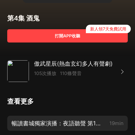
第4集 酒鬼
新人領7天免費試用
打開APP收聽
傲武星辰(熱血玄幻多人有聲劇)
105次播放
110條聲音
查看更多
暢讀書城獨家演播：夜語聽聲 第1集 無雙宗
19min