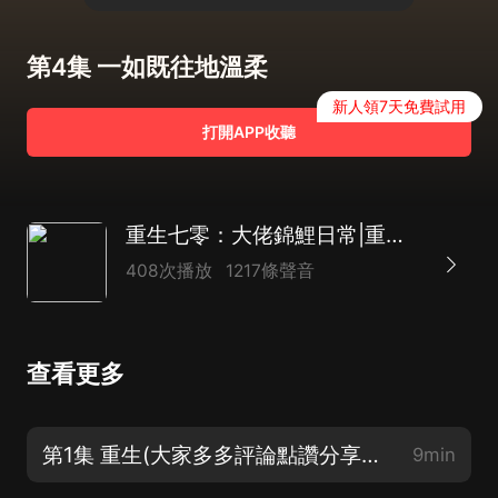
第4集 一如既往地溫柔
新人領7天免費試用
打開APP收聽
重生七零：大佬錦鯉日常|重生女強|甜寵爽文
408次播放
1217條聲音
查看更多
第1集 重生(大家多多評論點讚分享，會在評論中抽獎哦）
9min