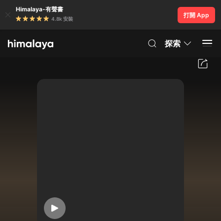
Himalaya-有聲書
打開 App
4.8k 安裝
探索