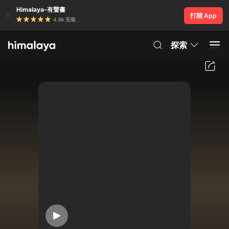
Himalaya-有聲書
打開 App
4.8k 安裝
探索