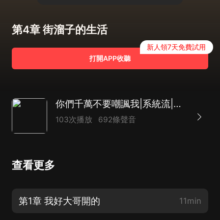
第4章 街溜子的生活
新人領7天免費試用
打開APP收聽
你們千萬不要嘲諷我|系統流|爽文|爆笑|AI專輯
103次播放
692條聲音
查看更多
第1章 我好大哥開的
11min