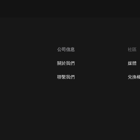
大秦：不裝了，你爹我是秦始皇丨爆
笑穿越丨伍壹劇社多人劇|趙家繼承
人秦朝
伍壹劇社
詭秘之主 | 多人有聲劇丨同名動畫原
著 | 西幻克蘇魯 | 烏賊作品
8082Audio
公司信息
社區
重生1980：開局迎娶姐姐閨蜜丨頭
關於我們
媒體
陀淵領銜丨重生八零丨精品多人有聲
劇
頭陀淵講故事
聯繫我們
兌換
成何體統丨雙穿反套路爆笑爽文丨冷
月淺淺&倔強的小紅丨精品多人有聲
劇
o冷月淺淺o