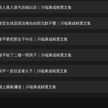
生命科學篇1-2·猴子警長科學探案記|
寶寶巴士科普
客人進入蒸汽浴箱以后｜川端康成精選文集
寶寶巴士
【新民間劇場】我的老千江湖｜ 有聲
澡堂女就是因這種自由而沉默不響｜川端康成精選文集
的紫襟｜ 魔幻千手
有聲的紫襟
銀平要把那女子叫住｜川端康成精選文集
《夜色鋼琴曲》
夜色鋼琴曲趙海洋
銀平租了二樓一間房子｜川端康成精選文集
太荒吞天訣丨熱血玄幻丨紫襟領銜有
聲劇
有聲的紫襟
銀平一直目送著久子｜川端康成精選文集
嫡女貴嫁 | 一刀蘇蘇團隊制作 | 古言
宮鬥重生爽文 多人有聲劇
湖上霧氣彌漫｜川端康成精選文集
一刀蘇蘇
中國大案紀實 | 每日一驚案！真實案
件恐怖刑偵尚文
大舌頭尚文