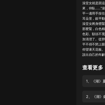
澡堂女就是因這
懸疑
來，仰臥……”澡
平一邊用手按住
科幻
耳朵里，銀平動
澡堂女將身體緊
好書精講
那麼緊，白色棉
外語
色彩。額頭不寬
加清澄了。從脖
耽美
平不得不閉上眼
仰望著天花板。
認知思維
說出自己的年齡。
人文
查看更多
音樂
粵語
1、《湖》
頭條
娛樂
2、《湖》