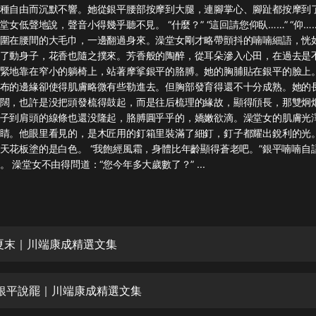
灰姑娘音樂
種自由而沉默不響。她從銀平腰部按摩到大腿，連腳掌心、腳趾都按摩到了
堂女低聲地說，聲音小得幾乎聽不見。 “什麼？” “這回請您仰臥……” “仰…
圍在腰間的大毛巾，一邊翻過身來。澡堂女剛才略帶顫抖的喃喃細語，恍
郭德綱於謙相聲全集
了動身子，花香也隨之撲來。芳香般的陶醉，從耳朵滲入心田，在過去是
德雲社郭德綱相聲VIP
緊地靠在窄小的躺椅上，站著摩挲銀平的胳膊。她的胸脯貼在銀平的臉上
布的邊緣卻使得肌膚略微有些勒進去。但胸部發育得還不十分成熟。她的
安全警長啦咘啦哆·假期篇|新篇章加
闊，也許是没把頭發梳得鼓起，而是往后梳理的緣故，顯得頎長，那雙炯
更|寶寶巴士故事
子到肩頭的線條也還没隆起，胳膊圓乎乎的，嬌嫩欲滴。澡堂女的肌膚光
寶寶巴士
睛。他眼里看見的，是木匠用的釘箱里裝滿了細釘，釘子都耀出銳利的光
天花板塗的是白色。 “我飽經風霜，身體比年齡顯得蒼老吧。”銀平喃喃自
凡人修仙傳|楊洋主演影視原著|薑廣
濤配音多播版本
 澡堂女不由得問道：“您今年多大歲數了？” ...
光合積木
摸金天師【第一季】（紫襟演播）
有聲的紫襟
夏末｜川端康成精選文集
無敵六皇子|爆笑穿越|無敵流皇子|安
燃領銜有聲小說
銀平說罷｜川端康成精選文集
安燃