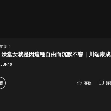
最佳女婿｜都市異能多人有聲劇｜一
種侃侃｜有聲小說
一種侃侃
米小圈上學記:一二三年級 | 暢銷出版
文集
物
》澡堂女就是因這種自由而沉默不響｜川端康成
米小圈
 JUN 16
破壞者聯盟篇1-4季·猴子警長科學探
案記|寶寶巴士
寶寶巴士
音
喜歡
評
大奉打更人丨頭陀淵領銜多人有聲
劇|暢聽全集|王鶴棣、田曦薇主演影
視劇原著|賣報小郎君
頭陀淵講故事
總有這樣的歌只想一個人聽