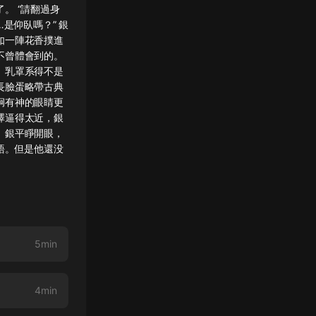
。 “請翻過身
…是仰臥嗎？” 銀
如一陣花香撲進
不曾體會到的。
。乳罩系得不是
長臉蛋略帶古典
炯有神的眼睛更
澤逼得太近，銀
。銀平睜開眼，
語。但是他還没
5min
4min