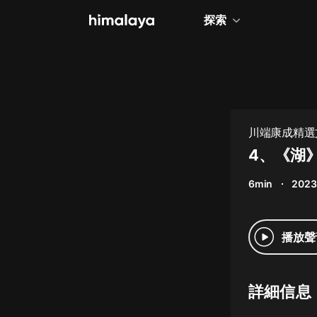
探索
全部
小說
個人成長
川端康成精選
相聲評書
4、《湖
兒童
6min
2023
歷史
情感治愈
播放聲
健康養生
商業財經
詳細信息
廣播劇