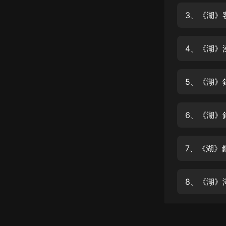
經典名著
3、《湖》
人物傳記
電影
4、《湖》
生活
英語
5、《湖》
日語
6、《湖》
課程
少兒教育
7、《湖》
二次元
教育培訓
8、《湖》
IT科技
汽車