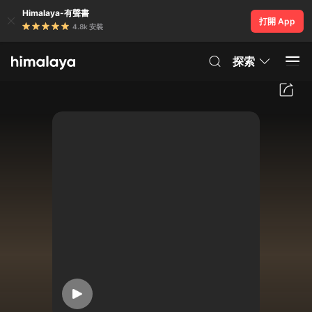
Himalaya-有聲書
打開 App
4.8k 安裝
探索