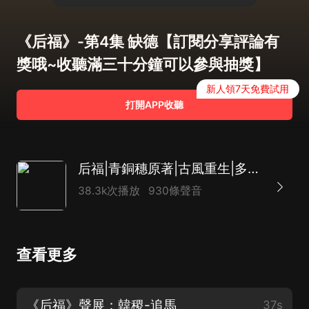
《后福》-第4集 缺德【訂閱分享評論有
獎哦~收聽滿三十分鐘可以參與抽獎】
新人領7天免費試用
打開APP收聽
后福|青銅穗原著|古風重生|多人有聲劇|小夜光&追馬
38.3k次播放
930條聲音
查看更多
《后福》聲展：韓稷-追馬
37s