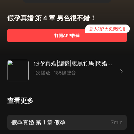
假孕真婚 第 4 章 男色很不錯！
新人領7天免費試用
打開APP收聽
假孕真婚|總裁|腹黑竹馬|閃婚獨寵|AI
-次播放
185條聲音
查看更多
假孕真婚 第 1 章 假孕
7min