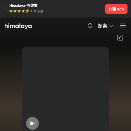
Himalaya-有聲書
打開 App
4.8k 安裝
探索