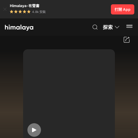
Himalaya-有聲書
打開 App
4.8k 安裝
探索