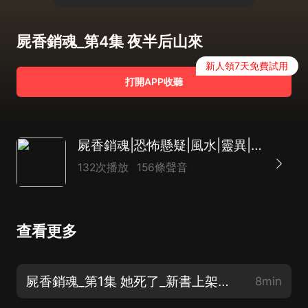
屍香銷魂_第4集 夜半后山來
新人領7天免費試用
打開APP收聽
屍香銷魂|恐怖懸疑|風水|靈異|都市懸疑|AI多播
132次播放
156條聲音
查看更多
屍香銷魂_第1集 她死了_新書上架，求訂閱點讚
8min