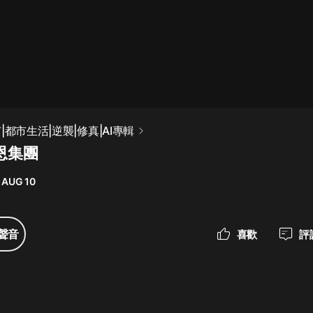
最佳女婿｜都市異能多人有聲劇｜一
種侃侃｜有聲小說
一種侃侃
米小圈上學記:一二三年級 | 暢銷出版
|都市生活|逆襲|修真|AI專輯
物
恩集團
米小圈
 AUG 10
破壞者聯盟篇1-4季·猴子警長科學探
案記|寶寶巴士
寶寶巴士
聲音
喜歡
評
大奉打更人丨頭陀淵領銜多人有聲
劇|暢聽全集|王鶴棣、田曦薇主演影
視劇原著|賣報小郎君
頭陀淵講故事
總有這樣的歌只想一個人聽