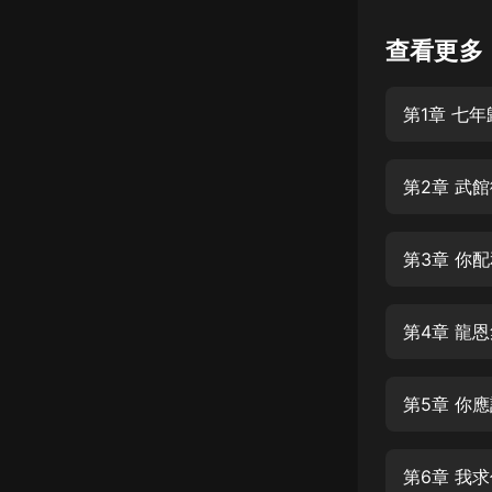
懸疑
查看更多
科幻
第1章 七年
好書精講
外語
第2章 武
耽美
認知思維
第3章 你
人文
音樂
第4章 龍
粵語
第5章 你
頭條
娛樂
第6章 我