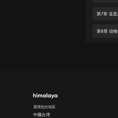
經典名著
人物傳記
第7章 這
電影
生活
第8章 信物
英語
日語
課程
少兒教育
二次元
教育培訓
IT科技
選擇您的地區
汽車
中國台湾