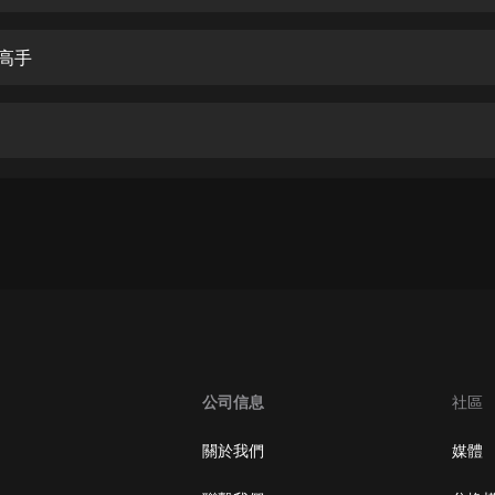
生命科學篇1-2·猴子警長科學探案記|
寶寶巴士科普
寶寶巴士
是高手
【新民間劇場】我的老千江湖｜ 有聲
的紫襟｜ 魔幻千手
有聲的紫襟
《夜色鋼琴曲》
夜色鋼琴曲趙海洋
太荒吞天訣丨熱血玄幻丨紫襟領銜有
聲劇
有聲的紫襟
嫡女貴嫁 | 一刀蘇蘇團隊制作 | 古言
宮鬥重生爽文 多人有聲劇
公司信息
社區
一刀蘇蘇
中國大案紀實 | 每日一驚案！真實案
關於我們
媒體
件恐怖刑偵尚文
大舌頭尚文