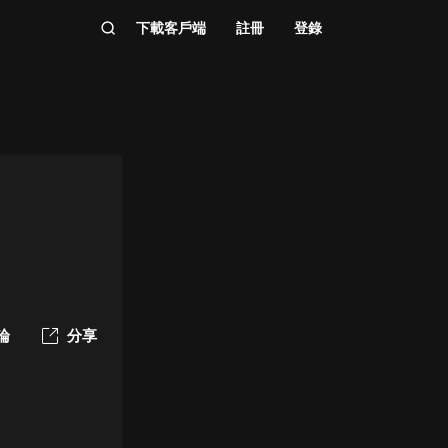
下載客戶端
註冊
登錄
論
分享