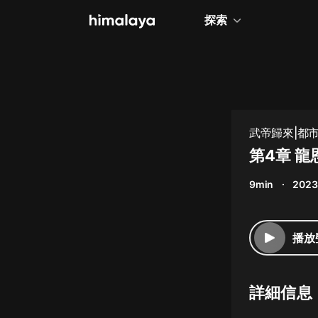
探索
全部
小說
個人成長
武帝歸來|都市
相聲評書
第4章 龍
兒童
9min
2023
歷史
情感治愈
播放
健康養生
商業財經
詳細信息
廣播劇