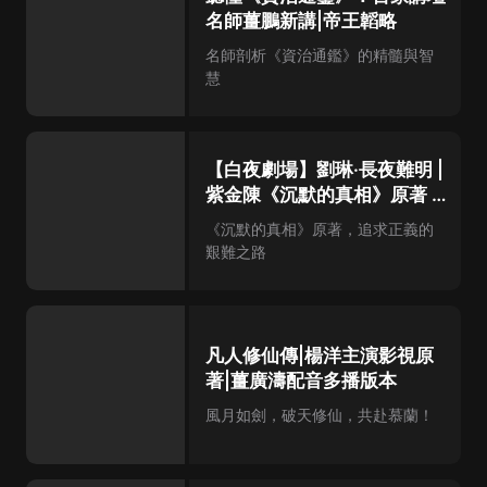
名師薑鵬新講|帝王韜略
名師剖析《資治通鑑》的精髓與智
慧
【白夜劇場】劉琳·長夜難明 |
紫金陳《沉默的真相》原著 |
壞小孩 | 無證之罪
《沉默的真相》原著，追求正義的
艱難之路
凡人修仙傳|楊洋主演影視原
著|薑廣濤配音多播版本
風月如劍，破天修仙，共赴慕蘭！