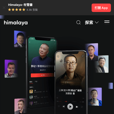
Himalaya-有聲書
打開 App
4.8k 安裝
探索