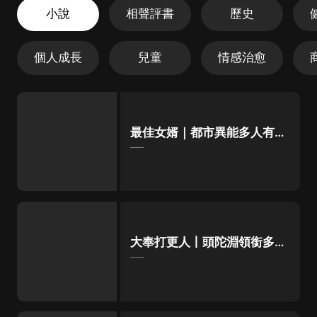
小說
相聲評書
歷史
個人成長
兒童
情感治愈
最佳女婿｜都市異能多人有聲
劇｜一種侃侃｜有聲小說
大奉打更人丨頭陀淵領銜多人
有聲劇|暢聽全集|王鶴棣、田
曦薇主演影視劇原著|賣報小
郎君