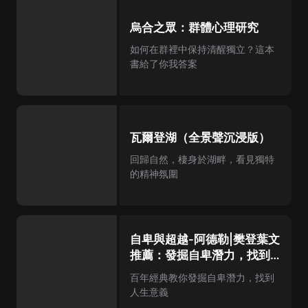
烏合之眾：群體心理研究
如何在群裡中保持清醒獨立？這本
書給了你我答案
瓦爾登湖（全景聲沉浸版）
回歸自然，棲身於湖畔，看見獨特
的精神氛圍
自卑與超越-阿德勒|樊登葉文
推薦：發掘自卑潛力，找到人
生意義
百年經典教你發掘自卑潛力，找到
人生意義