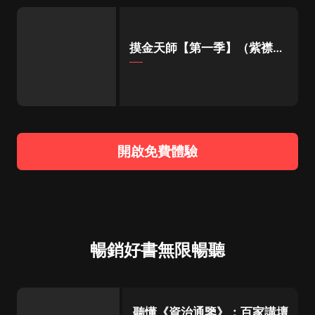
摸金天師【第一季】（紫襟演
播）
開啟免費體驗
暢銷好書無限暢聽
聽懂《資治通鑒》：百家講壇