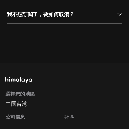
我不想訂閱了，要如何取消？
通過網頁端訂閱如何取消？
點擊這裡
通過手機端訂閱如何取消？
Apple Store取消訂
閱方法
Google Play取消訂閱方法
選擇您的地區
中國台湾
公司信息
社區