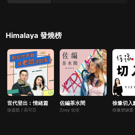
Himalaya 發燒榜
世代登出︰情緒篇
佐編茶水間
徐豫切入
徐嘉凱 / 高可芯
Zoey 佐依
徐豫禦姊愛