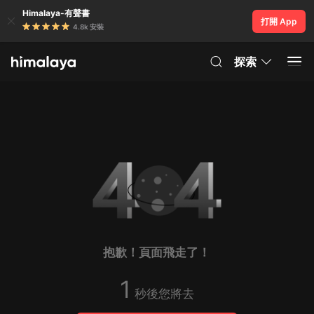
Himalaya-有聲書
打開 App
4.8k 安裝
探索
抱歉！頁面飛走了！
1
秒後您將去