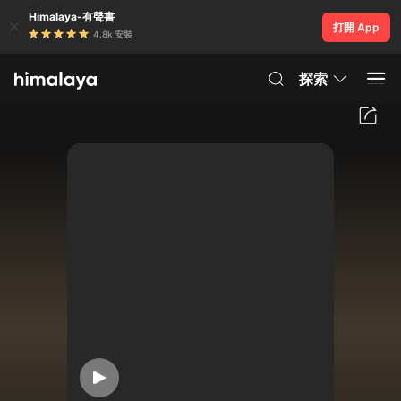
Himalaya-有聲書
打開 App
4.8k 安裝
探索