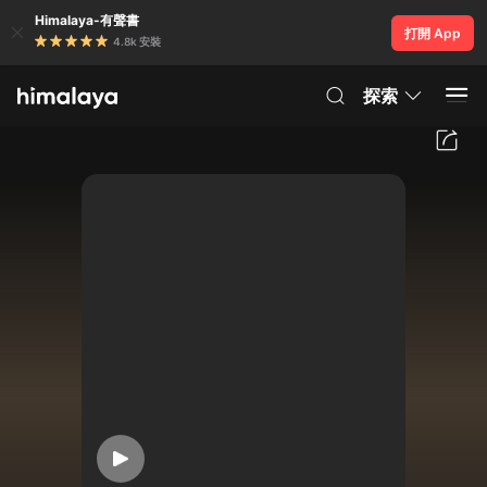
Himalaya-有聲書
打開 App
4.8k 安裝
探索