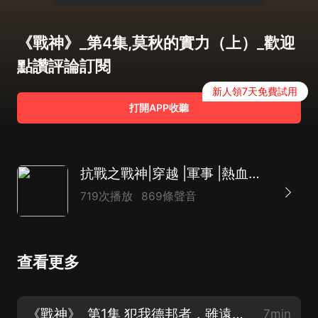
《戰神》_第4集,莫秋的實力（上）_歡迎
點讚評論訂閱
新人領7天免費試用
打開APP收聽
抗戰之戰神|穿越 |軍事 |熱血抗日 |AI多播
719次播放
869條聲音
查看更多
《戰神》_第1集 犯我德邦者，雖遠必誅_歡迎點讚評論訂閱
7min