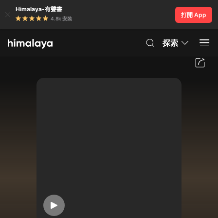
Himalaya-有聲書
打開 App
4.8k 安裝
探索