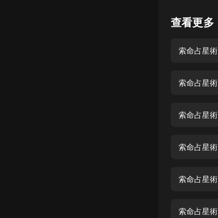
懸疑
查看更多
科幻
索命占星術
好書精講
外語
索命占星術
耽美
認知思維
索命占星術
人文
音樂
索命占星術
粵語
索命占星術
頭條
娛樂
索命占星術