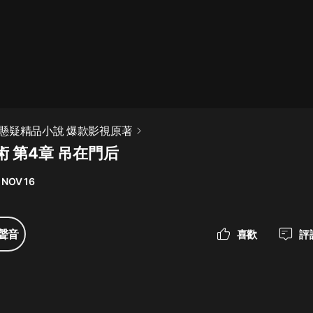
最佳女婿｜都市異能多人有聲劇｜一
種侃侃｜有聲小說
一種侃侃
米小圈上學記:一二三年級 | 暢銷出版
懸疑精品小說 爆款影視原著
物
 第4章 吊在門后
米小圈
 NOV 16
破壞者聯盟篇1-4季·猴子警長科學探
案記|寶寶巴士
寶寶巴士
聲音
喜歡
評
大奉打更人丨頭陀淵領銜多人有聲
劇|暢聽全集|王鶴棣、田曦薇主演影
視劇原著|賣報小郎君
頭陀淵講故事
總有這樣的歌只想一個人聽