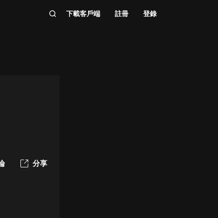
下載客戶端
註冊
登錄
論
分享