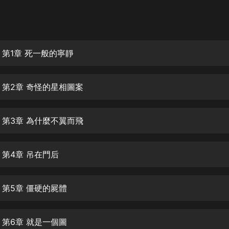
灰姑娘音樂
郭德綱於謙相聲全集
德雲社郭德綱相聲VIP
 第1章 死一般的寧靜
安全警長啦咘啦哆·假期篇|新篇章加
更|寶寶巴士故事
 第2章 奇怪的星相圖案
寶寶巴士
凡人修仙傳|楊洋主演影視原著|薑廣
濤配音多播版本
 第3章 為什麼不翼而飛
光合積木
 第4章 吊在門后
摸金天師【第一季】（紫襟演播）
有聲的紫襟
 第5章 僵硬的屍體
無敵六皇子|爆笑穿越|無敵流皇子|安
燃領銜有聲小說
安燃
 第6章 就是一個圖