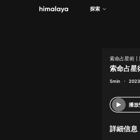
探索
全部
小說
個人成長
索命占星術丨
相聲評書
索命占星術
兒童
5min
2023
歷史
情感治愈
播放
健康養生
商業財經
詳細信息
廣播劇