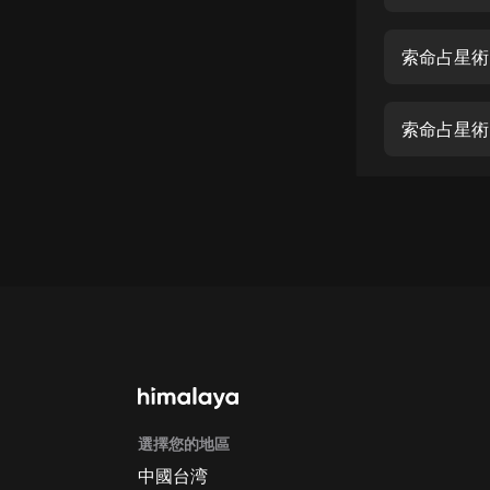
經典名著
人物傳記
索命占星術
電影
生活
索命占星術
英語
日語
課程
少兒教育
二次元
教育培訓
IT科技
選擇您的地區
汽車
中國台湾