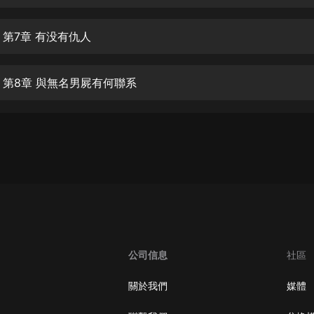
生命科學篇1-2·猴子警長科學探案記|
寶寶巴士科普
寶寶巴士
 第7章 有没有仇人
【新民間劇場】我的老千江湖｜ 有聲
的紫襟｜ 魔幻千手
 第8章 與無名男屍有何聯系
有聲的紫襟
《夜色鋼琴曲》
夜色鋼琴曲趙海洋
太荒吞天訣丨熱血玄幻丨紫襟領銜有
聲劇
有聲的紫襟
嫡女貴嫁 | 一刀蘇蘇團隊制作 | 古言
宮鬥重生爽文 多人有聲劇
公司信息
社區
一刀蘇蘇
中國大案紀實 | 每日一驚案！真實案
關於我們
媒體
件恐怖刑偵尚文
大舌頭尚文