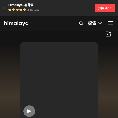
Himalaya-有聲書
打開 App
4.8k 安裝
探索