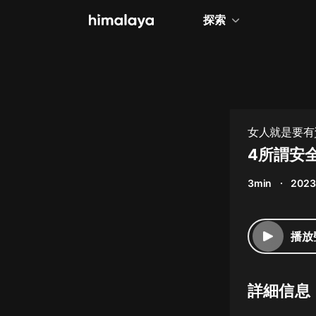
探索
全部
小說
個人成長
女人就是要有
相聲評書
4所謂安
兒童
3min
2023
歷史
情感治愈
播放
健康養生
商業財經
詳細信息
廣播劇