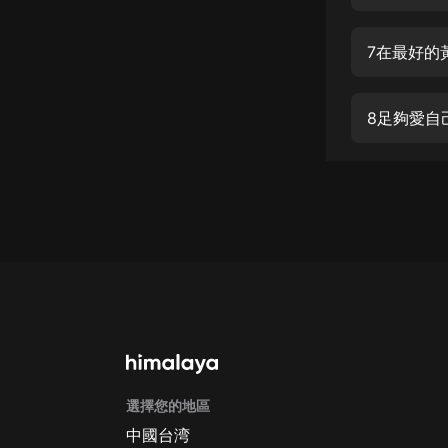
經典名著
人物傳記
7在最好的
電影
生活
8足夠愛自
英語
日語
課程
少兒教育
二次元
教育培訓
IT科技
選擇您的地區
汽車
中國台湾