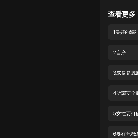
懸疑
查看更多
科幻
1最好的歸
好書精講
外語
2自序
耽美
認知思維
3成長是源
人文
音樂
4所謂安全
粵語
5女性要打
頭條
娛樂
6要有危機