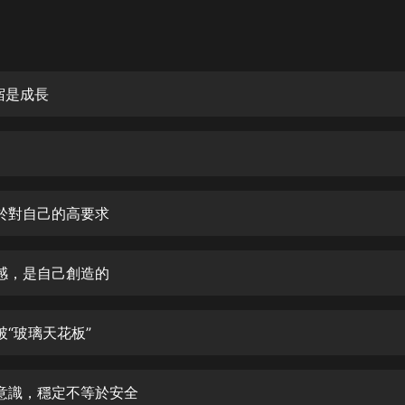
灰姑娘音樂
郭德綱於謙相聲全集
德雲社郭德綱相聲VIP
宿是成長
安全警長啦咘啦哆·假期篇|新篇章加
更|寶寶巴士故事
寶寶巴士
凡人修仙傳|楊洋主演影視原著|薑廣
濤配音多播版本
於對自己的高要求
光合積木
感，是自己創造的
摸金天師【第一季】（紫襟演播）
有聲的紫襟
破“玻璃天花板”
無敵六皇子|爆笑穿越|無敵流皇子|安
燃領銜有聲小說
安燃
意識，穩定不等於安全