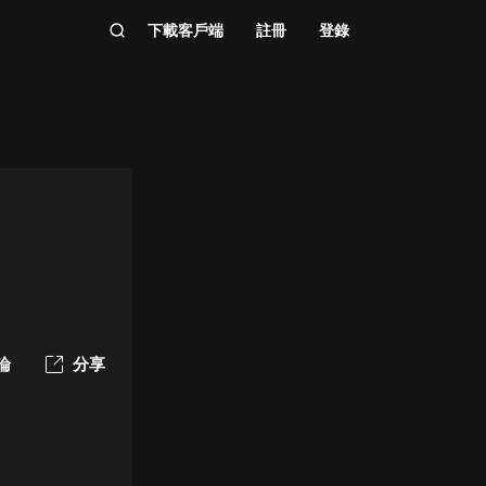
下載客戶端
註冊
登錄
論
分享