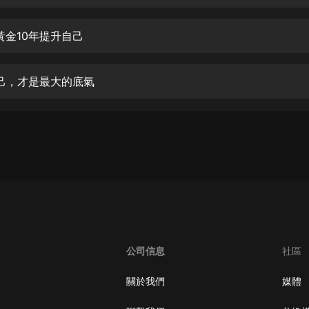
生命科學篇1-2·猴子警長科學探案記|
寶寶巴士科普
寶寶巴士
黃金10年提升自己
【新民間劇場】我的老千江湖｜ 有聲
的紫襟｜ 魔幻千手
己，才是最大的底氣
有聲的紫襟
《夜色鋼琴曲》
夜色鋼琴曲趙海洋
太荒吞天訣丨熱血玄幻丨紫襟領銜有
聲劇
有聲的紫襟
嫡女貴嫁 | 一刀蘇蘇團隊制作 | 古言
宮鬥重生爽文 多人有聲劇
公司信息
社區
一刀蘇蘇
中國大案紀實 | 每日一驚案！真實案
關於我們
媒體
件恐怖刑偵尚文
大舌頭尚文