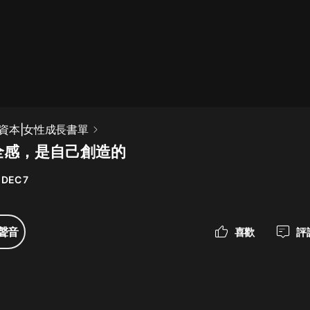
最佳女婿｜都市異能多人有聲劇｜一
種侃侃｜有聲小說
一種侃侃
米小圈上學記:一二三年級 | 暢銷出版
資本|女性成長書單
物
全感，是自己創造的
米小圈
 DEC 7
破壞者聯盟篇1-4季·猴子警長科學探
案記|寶寶巴士
寶寶巴士
聲音
喜歡
評
大奉打更人丨頭陀淵領銜多人有聲
劇|暢聽全集|王鶴棣、田曦薇主演影
視劇原著|賣報小郎君
頭陀淵講故事
總有這樣的歌只想一個人聽