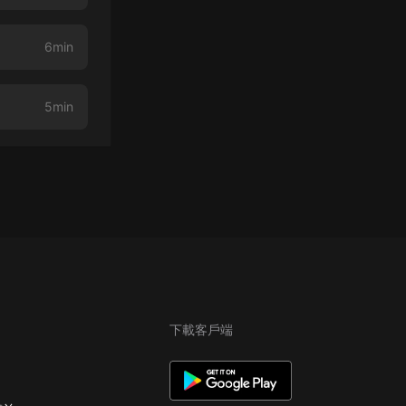
6min
5min
下載客戶端