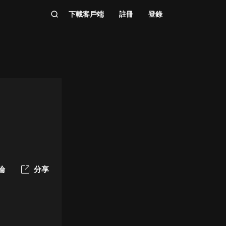
下載客戶端
註冊
登錄
論
分享