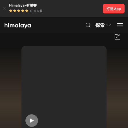
Himalaya-有聲書
打開 App
4.8k 安裝
探索