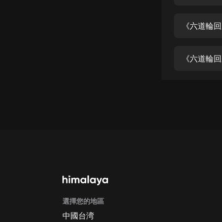
經典名著
人物傳記
《六道輪回
電影
生活
《六道輪回
英語
日語
課程
少兒教育
二次元
教育培訓
IT科技
選擇您的地區
汽車
中國台湾