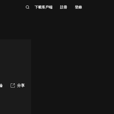
下載客戶端
註冊
登錄
論
分享