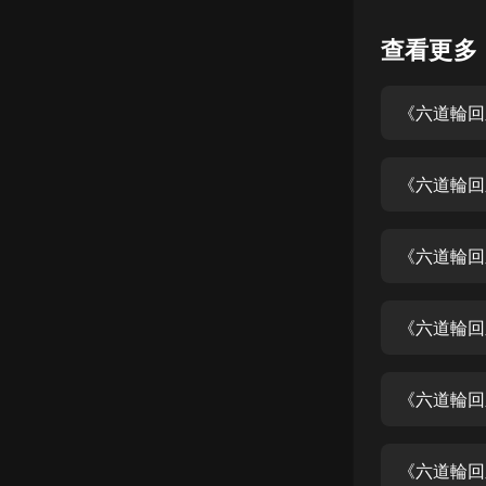
懸疑
查看更多
科幻
《六道輪回
好書精講
外語
《六道輪回
耽美
認知思維
《六道輪回
人文
音樂
《六道輪回
粵語
《六道輪回
頭條
娛樂
《六道輪回