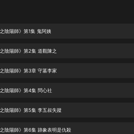
灰姑娘音樂
郭德綱於謙相聲全集
德雲社郭德綱相聲VIP
之陰陽師》第1集 鬼阿姨
安全警長啦咘啦哆·假期篇|新篇章加
更|寶寶巴士故事
之陰陽師》第2集 道觀陳之
寶寶巴士
凡人修仙傳|楊洋主演影視原著|薑廣
濤配音多播版本
之陰陽師》第3章 守墓李家
光合積木
之陰陽師》第4集 問心社
摸金天師【第一季】（紫襟演播）
有聲的紫襟
之陰陽師》第5集 李五叔失蹤
無敵六皇子|爆笑穿越|無敵流皇子|安
燃領銜有聲小說
安燃
之陰陽師》第6集 跡象表明是仇殺