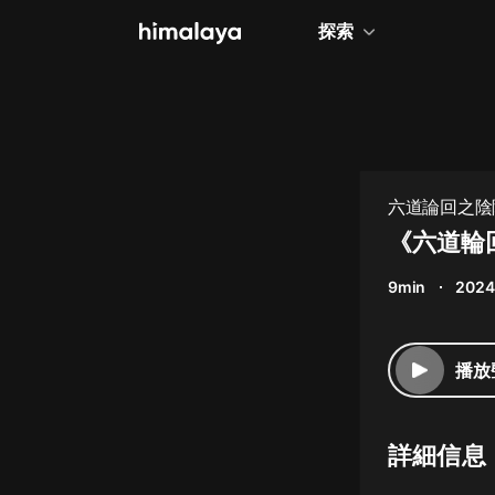
探索
全部
小說
個人成長
六道論回之陰
相聲評書
《六道輪
兒童
9min
2024
歷史
情感治愈
播放
健康養生
商業財經
詳細信息
廣播劇