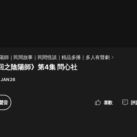
最佳女婿｜都市異能多人有聲劇｜一
種侃侃｜有聲小說
一種侃侃
米小圈上學記:一二三年級 | 暢銷出版
陽師｜民間故事｜民間怪談｜精品多播｜多人有聲劇
物
回之陰陽師》第4集 問心社
米小圈
 JAN 26
破壞者聯盟篇1-4季·猴子警長科學探
案記|寶寶巴士
寶寶巴士
聲音
喜歡
評
大奉打更人丨頭陀淵領銜多人有聲
劇|暢聽全集|王鶴棣、田曦薇主演影
視劇原著|賣報小郎君
頭陀淵講故事
總有這樣的歌只想一個人聽