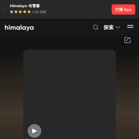
Himalaya-有聲書
打開 App
4.8k 安裝
探索