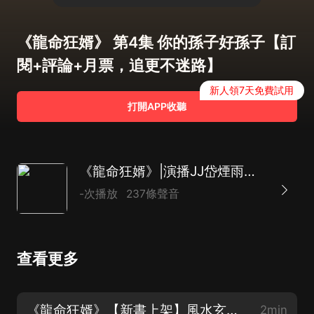
《龍命狂婿》 第4集 你的孫子好孫子【訂
閱+評論+月票，追更不迷路】
新人領7天免費試用
打開APP收聽
《龍命狂婿》|演播JJ岱煙雨【多播】現代言情|都市愛|玄幻|精品有聲劇
-次播放
237條聲音
查看更多
《龍命狂婿》【新書上架】風水玄學 | 現代言情 | 都市生活
2min