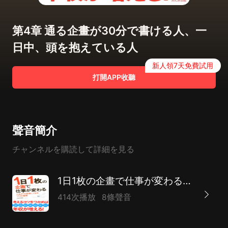
第4章 通る企畫が30分で書ける人、一
日中、頭を抱えている人
新人領7天免費試用
打開APP收聽
聲音簡介
チャンネルを購読して詳細を見る
1日1枚の企畫で仕事が変わる―人生が10倍楽しくなるプロの習慣
414次播放
8條聲音