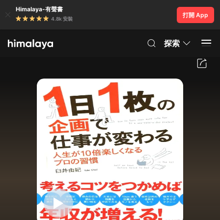
Himalaya-有聲書
打開 App
4.8k 安裝
探索