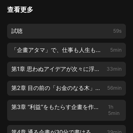
查看更多
試聴
59s
「企畫アタマ」で、仕事も人生も楽しくなる?まえがき
5min
第1章 思わぬアイデアが次々に浮かぶ人、浮かばない人
33min
第2章 目の前の「お金のなる木」にすぐ気づく人、気づかない人
56min
第3章 “利益”をもたらす企畫を作れる人、壊す人
1h
5min
第4章 通る企畫が30分で書ける人、一日中、頭を抱えている人
39min