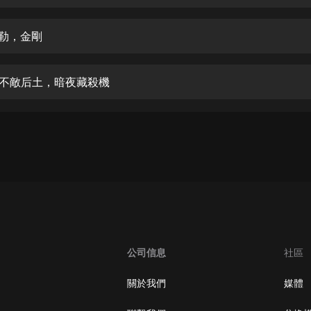
生命科學篇1-2·猴子警長科學探案記|
寶寶巴士科普
寶寶巴士
彌勒，金剛
【新民間劇場】我的老千江湖｜ 有聲
的紫襟｜ 魔幻千手
鐘不敵后土，暗夜藏殺機
有聲的紫襟
《夜色鋼琴曲》
夜色鋼琴曲趙海洋
太荒吞天訣丨熱血玄幻丨紫襟領銜有
聲劇
有聲的紫襟
嫡女貴嫁 | 一刀蘇蘇團隊制作 | 古言
宮鬥重生爽文 多人有聲劇
公司信息
社區
一刀蘇蘇
中國大案紀實 | 每日一驚案！真實案
關於我們
媒體
件恐怖刑偵尚文
大舌頭尚文