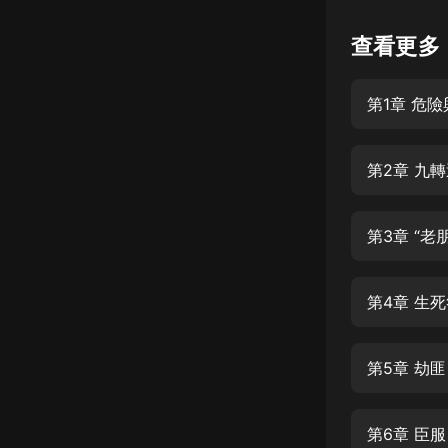
懸疑
查看更多
科幻
第1章 危
好書精講
外語
第2章 九
耽美
認知思維
第3章 “老
人文
音樂
第4章 生
粵語
第5章 劫匪
頭條
娛樂
第6章 臣