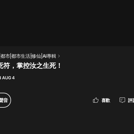
最佳女婿｜都市異能多人有聲劇｜一
種侃侃｜有聲小說
一種侃侃
米小圈上學記:一二三年級 | 暢銷出版
都市|都市生活|修仙|AI專輯
物
生死符，掌控汝之生死！
米小圈
3 AUG 4
破壞者聯盟篇1-4季·猴子警長科學探
案記|寶寶巴士
寶寶巴士
聲音
喜歡
評
大奉打更人丨頭陀淵領銜多人有聲
劇|暢聽全集|王鶴棣、田曦薇主演影
視劇原著|賣報小郎君
頭陀淵講故事
總有這樣的歌只想一個人聽