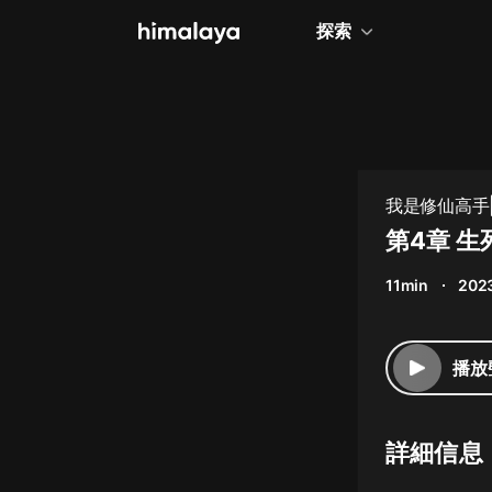
探索
全部
小說
個人成長
我是修仙高手|
相聲評書
第4章 
兒童
11min
202
歷史
情感治愈
播放
健康養生
商業財經
詳細信息
廣播劇