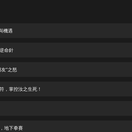
灰姑娘音樂
郭德綱於謙相聲全集
德雲社郭德綱相聲VIP
險與機遇
安全警長啦咘啦哆·假期篇|新篇章加
更|寶寶巴士故事
轉逆命針
寶寶巴士
凡人修仙傳|楊洋主演影視原著|薑廣
濤配音多播版本
朋友”之怒
光合積木
死符，掌控汝之生死！
摸金天師【第一季】（紫襟演播）
有聲的紫襟
無敵六皇子|爆笑穿越|無敵流皇子|安
燃領銜有聲小說
安燃
服，地下拳賽