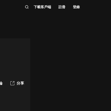
下載客戶端
註冊
登錄
論
分享