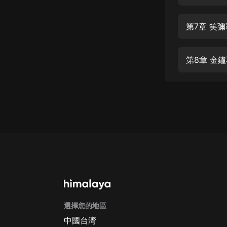
經典名著
人物傳記
第7章 笑
電影
生活
第8章 金
英語
日語
課程
少兒教育
二次元
教育培訓
IT科技
選擇您的地區
汽車
中國台湾