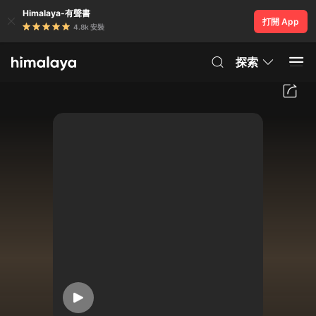
Himalaya-有聲書
打開 App
4.8k 安裝
探索