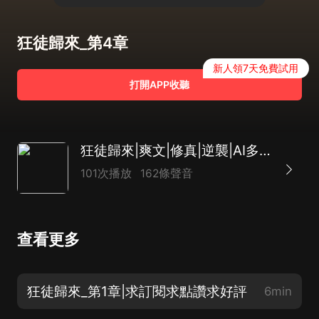
狂徒歸來_第4章
新人領7天免費試用
打開APP收聽
狂徒歸來|爽文|修真|逆襲|AI多播
101次播放
162條聲音
查看更多
狂徒歸來_第1章|求訂閱求點讚求好評
6min