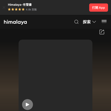
Himalaya-有聲書
打開 App
4.8k 安裝
探索