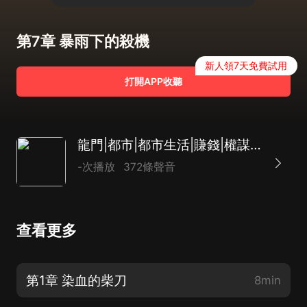
第7章 暴雨下的殺機
新人領7天免費試用
打開APP收聽
龍門|都市|都市生活|賺錢|權謀|AI專輯
-次播放
372條聲音
查看更多
第1章 染血的柴刀
8min