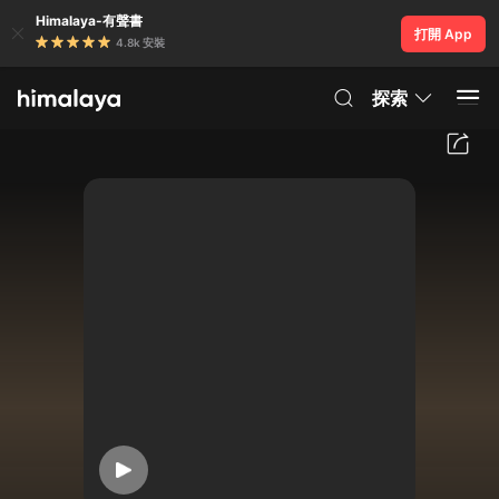
Himalaya-有聲書
打開 App
4.8k 安裝
探索