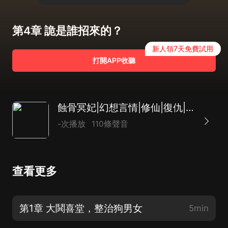
第4章 詭是誰招來的？
新人領7天免費試用
打開APP收聽
蝕骨冥妃|幻想言情|修仙|復仇|AI專輯
-次播放
110條聲音
查看更多
第1章 大鬨喜堂，整治狗男女
5min