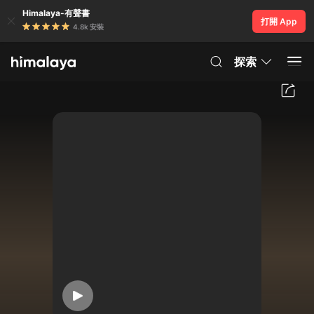
Himalaya-有聲書
打開 App
4.8k 安裝
探索