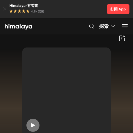
Himalaya-有聲書
打開 App
4.8k 安裝
探索