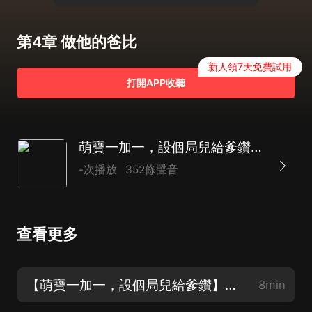
第4章 做他的爸比
新人領7天免費試用
打開APP收聽
萌寶一加一，設個局兒給爹鑽|都市生活|萌寶|AI多播
-次播放
352條聲音
查看更多
【萌寶一加一，設個局兒給爹鑽】第1章 他是從哪兒來
8min