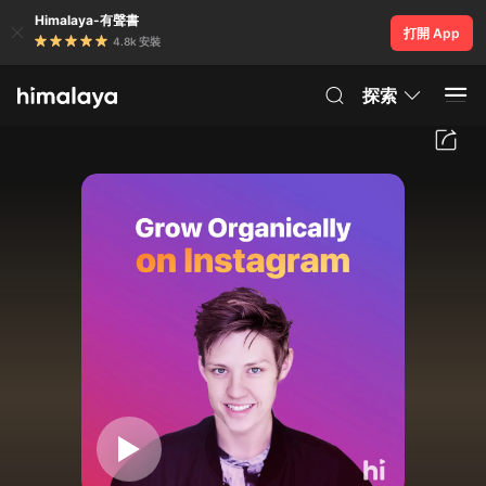
Himalaya-有聲書
打開 App
4.8k 安裝
探索