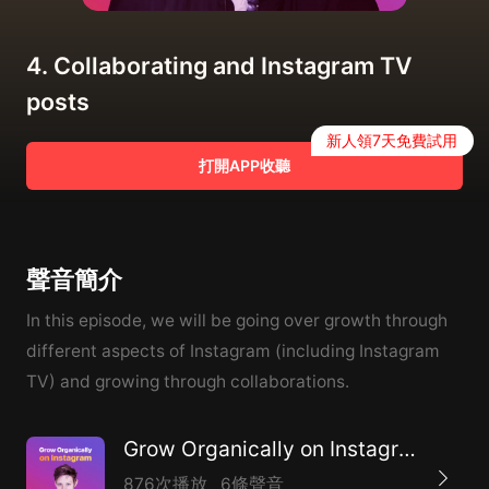
4. Collaborating and Instagram TV
posts
新人領7天免費試用
打開APP收聽
聲音簡介
In this episode, we will be going over growth through
different aspects of Instagram (including Instagram
TV) and growing through collaborations.
Grow Organically on Instagram
876次播放
6條聲音