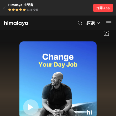
Himalaya-有聲書
打開 App
4.8k 安裝
探索