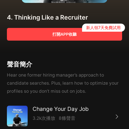
4. Thinking Like a Recruiter
新人領7天免費試用
打開APP收聽
聲音簡介
Hear one former hiring manager’s approach to
candidate searches. Plus, learn how to optimize your
profiles so you don’t miss out on jobs.
Change Your Day Job
3.2k次播放
8條聲音