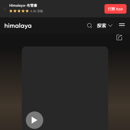
Himalaya-有聲書
打開 App
4.8k 安裝
探索