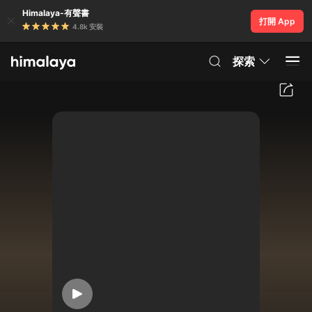
Himalaya-有聲書
打開 App
4.8k 安裝
探索