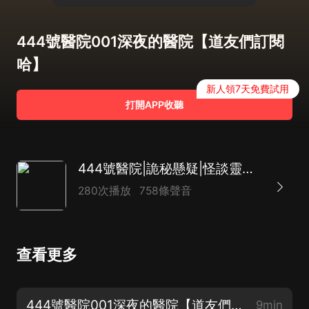
444號醫院001深夜的醫院【道友們訂閱
哈】
新人領7天免費試用
打開APP收聽
444號醫院|詭秘懸疑|怪談靈異|張老道|多人有聲劇
280次播放
758條聲音
查看更多
444號醫院001深夜的醫院【道友們訂閱哈】
9min