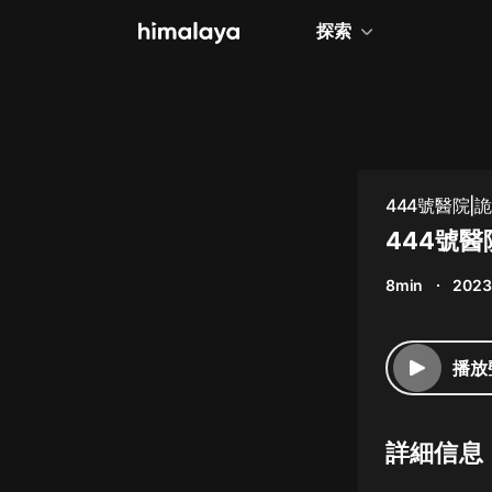
探索
全部
小說
個人成長
444號醫院|
相聲評書
444號
兒童
8min
2023
歷史
情感治愈
播放
健康養生
商業財經
詳細信息
廣播劇