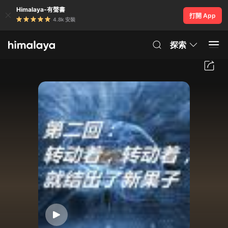
Himalaya-有聲書
打開 App
4.8k 安裝
探索