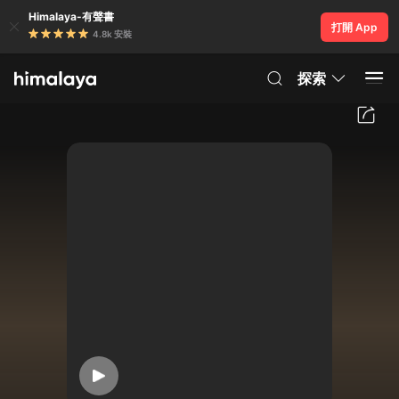
Himalaya-有聲書
打開 App
4.8k 安裝
探索