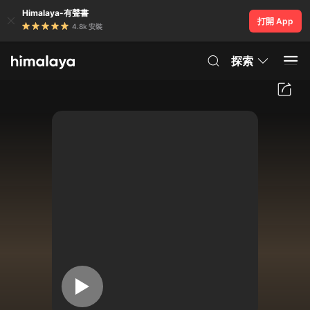
Himalaya-有聲書
打開 App
4.8k 安裝
探索