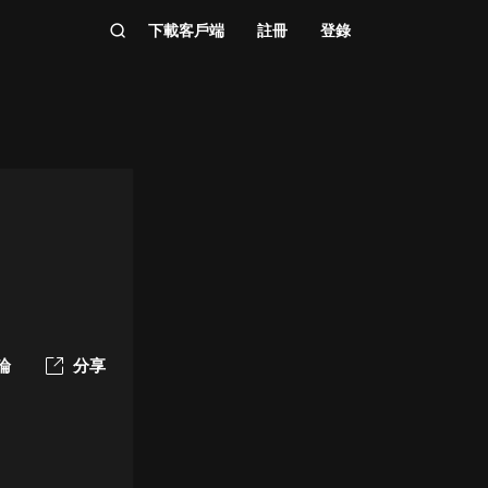
下載客戶端
註冊
登錄
論
分享