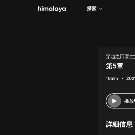
探索
全部
小說
個人成長
穿越之田園生
相聲評書
第5章
兒童
10min
202
歷史
情感治愈
播放
健康養生
商業財經
詳細信息
廣播劇