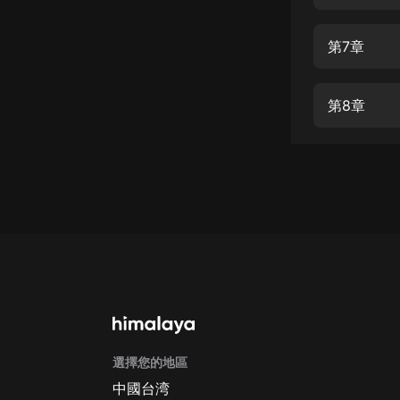
經典名著
人物傳記
第7章
電影
生活
第8章
英語
日語
課程
少兒教育
二次元
教育培訓
IT科技
選擇您的地區
汽車
中國台湾