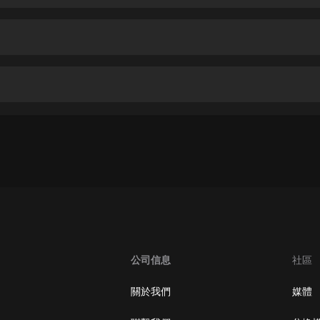
生命科學篇1-2·猴子警長科學探案記|
寶寶巴士科普
寶寶巴士
【新民間劇場】我的老千江湖｜ 有聲
的紫襟｜ 魔幻千手
有聲的紫襟
《夜色鋼琴曲》
夜色鋼琴曲趙海洋
太荒吞天訣丨熱血玄幻丨紫襟領銜有
聲劇
有聲的紫襟
嫡女貴嫁 | 一刀蘇蘇團隊制作 | 古言
宮鬥重生爽文 多人有聲劇
公司信息
社區
一刀蘇蘇
中國大案紀實 | 每日一驚案！真實案
關於我們
媒體
件恐怖刑偵尚文
大舌頭尚文