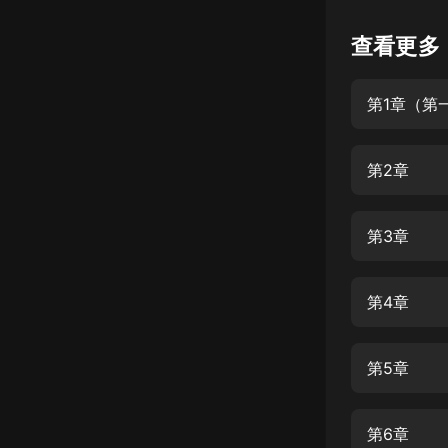
懸疑
查看更多
科幻
第1章（第
好書精講
外語
第2章
耽美
認知思維
第3章
人文
音樂
第4章
粵語
第5章
頭條
娛樂
第6章