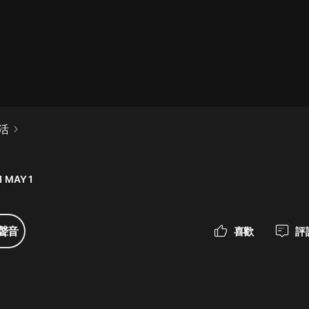
最佳女婿｜都市異能多人有聲劇｜一
種侃侃｜有聲小說
一種侃侃
米小圈上學記:一二三年級 | 暢銷出版
活
物
米小圈
1 MAY 1
破壞者聯盟篇1-4季·猴子警長科學探
案記|寶寶巴士
寶寶巴士
聲音
喜歡
評
大奉打更人丨頭陀淵領銜多人有聲
劇|暢聽全集|王鶴棣、田曦薇主演影
視劇原著|賣報小郎君
頭陀淵講故事
總有這樣的歌只想一個人聽