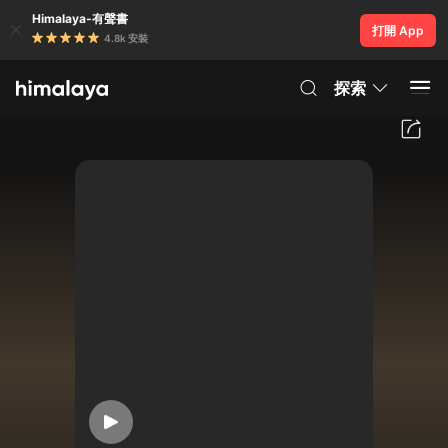
Himalaya-有聲書
打開 App
4.8k 安裝
探索