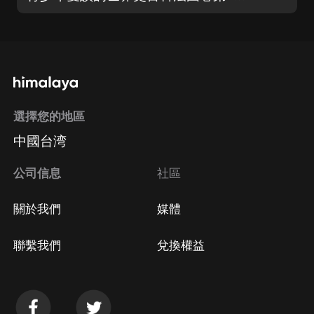
選擇您的地區
中國台湾
公司信息
社區
關於我們
媒體
聯繫我們
兌換權益