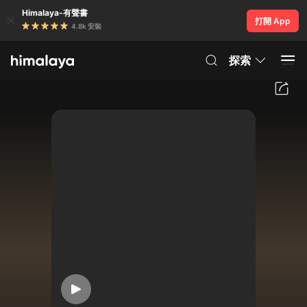
Himalaya-有聲書
打開 App
4.8k 安裝
探索