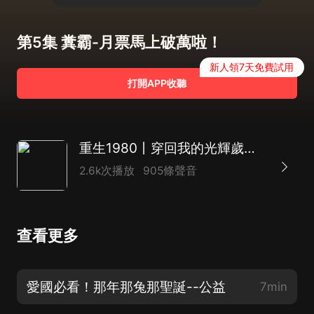
第5集 糞霸-月票馬上破萬啦！
新人領7天免費試用
打開APP收聽
重生1980丨穿回我的光輝歲月丨70年代文丨都市改革開放丨幽默丨商戰創業暴富逆襲
2.6k次播放
905條聲音
查看更多
愛國必看！那年那兔那聖誕--公益
7min