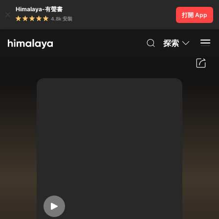
Himalaya-有聲書
打開 App
4.8k 安裝
探索