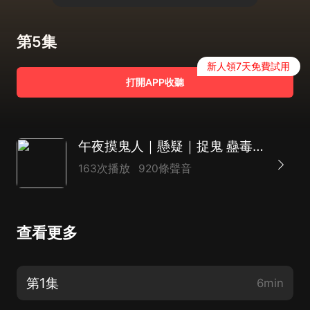
第5集
新人領7天免費試用
打開APP收聽
午夜摸鬼人｜懸疑｜捉鬼 蠱毒 風水｜AI多播
163次播放
920條聲音
查看更多
第1集
6min