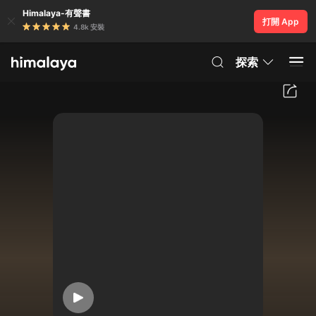
Himalaya-有聲書
打開 App
4.8k 安裝
探索