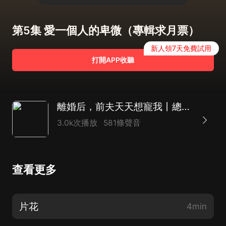
第5集 愛一個人的卑微（專輯求月票）
新人領7天免費試用
打開APP收聽
離婚后，前夫天天想寵我丨總裁豪門丨言情爽文|多人有聲劇
3.0k次播放
581條聲音
查看更多
片花
4min